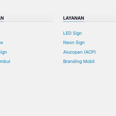
AN
LAYANAN
LED Sign
ox
Neon Sign
Sign
Alucopan (ACP)
imbul
Branding Mobil