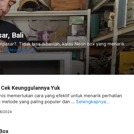
r, Bali
npasar?. Tidak bisa dibantah, kalau Neon box yang menarik
..
Selengkapnya...
– Cek Keunggulannya Yuk
snis memerlukan cara yang efektif untuk menarik perhatian
 metode yang paling populer dan ...
Selengkapnya...
6/2024
Box