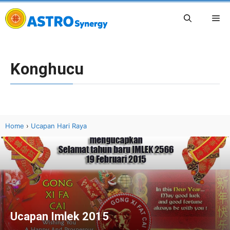
Skip
Me
to
content
Konghucu
Home
›
Ucapan Hari Raya
Ucapan Imlek 2015