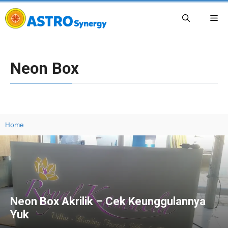
Skip
Me
to
content
Neon Box
Home
Neon Box Akrilik – Cek Keunggulannya
Yuk